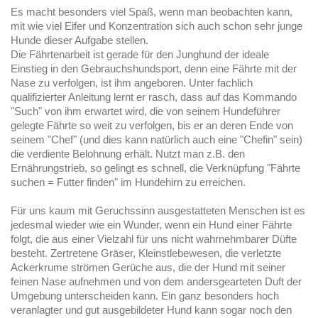
Es macht besonders viel Spaß, wenn man beobachten kann,
mit wie viel Eifer und Konzentration sich auch schon sehr junge
Hunde dieser Aufgabe stellen.
Die Fährtenarbeit ist gerade für den Junghund der ideale
Einstieg in den Gebrauchshundsport, denn eine Fährte mit der
Nase zu verfolgen, ist ihm angeboren. Unter fachlich
qualifizierter Anleitung lernt er rasch, dass auf das Kommando
"Such" von ihm erwartet wird, die von seinem Hundeführer
gelegte Fährte so weit zu verfolgen, bis er an deren Ende von
seinem "Chef" (und dies kann natürlich auch eine "Chefin" sein)
die verdiente Belohnung erhält. Nutzt man z.B. den
Ernährungstrieb, so gelingt es schnell, die Verknüpfung "Fährte
suchen = Futter finden" im Hundehirn zu erreichen.
Für uns kaum mit Geruchssinn ausgestatteten Menschen ist es
jedesmal wieder wie ein Wunder, wenn ein Hund einer Fährte
folgt, die aus einer Vielzahl für uns nicht wahrnehmbarer Düfte
besteht. Zertretene Gräser, Kleinstlebewesen, die verletzte
Ackerkrume strömen Gerüche aus, die der Hund mit seiner
feinen Nase aufnehmen und von dem andersgearteten Duft der
Umgebung unterscheiden kann. Ein ganz besonders hoch
veranlagter und gut ausgebildeter Hund kann sogar noch den