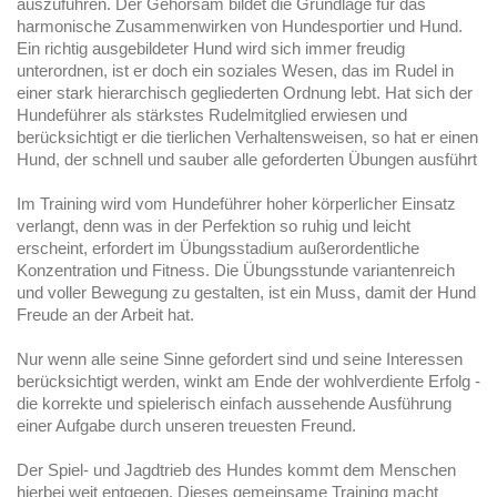
auszuführen. Der Gehorsam bildet die Grundlage für das
harmonische Zusammenwirken von Hundesportier und Hund.
Ein richtig ausgebildeter Hund wird sich immer freudig
unterordnen, ist er doch ein soziales Wesen, das im Rudel in
einer stark hierarchisch gegliederten Ordnung lebt. Hat sich der
Hundeführer als stärkstes Rudelmitglied erwiesen und
berücksichtigt er die tierlichen Verhaltensweisen, so hat er einen
Hund, der schnell und sauber alle geforderten Übungen ausführt
Im Training wird vom Hundeführer hoher körperlicher Einsatz
verlangt, denn was in der Perfektion so ruhig und leicht
erscheint, erfordert im Übungsstadium außerordentliche
Konzentration und Fitness. Die Übungsstunde variantenreich
und voller Bewegung zu gestalten, ist ein Muss, damit der Hund
Freude an der Arbeit hat.
Nur wenn alle seine Sinne gefordert sind und seine Interessen
berücksichtigt werden, winkt am Ende der wohlverdiente Erfolg -
die korrekte und spielerisch einfach aussehende Ausführung
einer Aufgabe durch unseren treuesten Freund.
Der Spiel- und Jagdtrieb des Hundes kommt dem Menschen
hierbei weit entgegen. Dieses gemeinsame Training macht