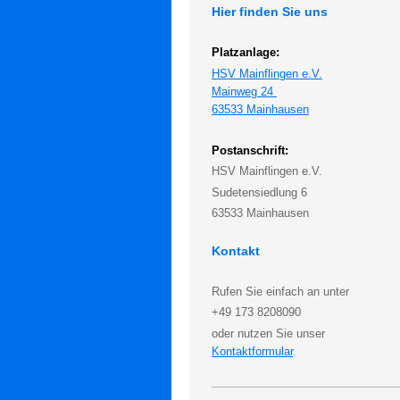
Hier finden Sie uns
Platzanlage:
HSV Mainflingen e.V.
Mainweg 24
63533 Mainhausen
Postanschrift:
HSV Mainflingen e.V.
Sudetensiedlung 6
63533 Mainhausen
Kontakt
Rufen Sie einfach an unter
+49 173 8208090
oder nutzen Sie unser
Kontaktformular
.